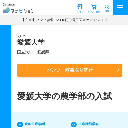
マナビジョン
検索
ログイン
パンフ・願書
【注目!】パンフ請求で2000円分電子図書カードGET
えひめ
愛媛大学
国立大学
愛媛県
パンフ・願書取り寄せ
愛媛大学の農学部の入試
食料生産学科
生命機能学科