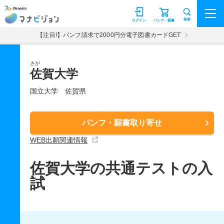
マナビジョン
検索
ログイン
パンフ・願書
【注目!】パンフ請求で2000円分電子図書カードGET
さが
佐賀大学
国立大学
佐賀県
パンフ・願書取り寄せ
WEB出願関連情報
佐賀大学の共通テストの入
試