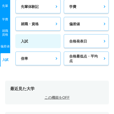
先輩
先輩体験記
学費
学費
就職・資格
偏差値
就職
資格
入試
合格発表日
偏差値
合格最低点・平均
倍率
入試
点
最近見た大学
この機能をOFF