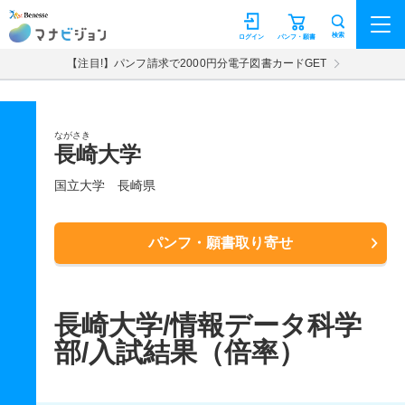
マナビジョン
検索
ログイン
パンフ・願書
【注目!】パンフ請求で2000円分電子図書カードGET
ながさき
長崎大学
国立大学
長崎県
パンフ・願書取り寄せ
長崎大学/情報データ科学
部/入試結果（倍率）