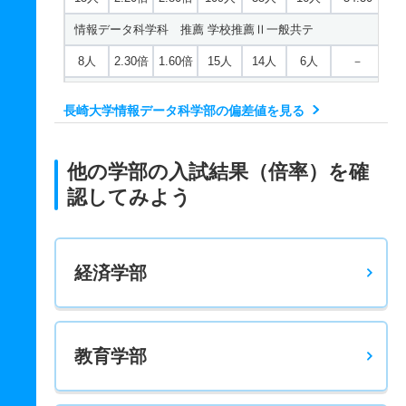
情報データ科学科 推薦 学校推薦Ⅱ一般共テ
8人
2.30倍
1.60倍
15人
14人
6人
－
情報データ科学科 推薦 学校推薦Ⅱ女子共テ
長崎大学情報データ科学部の偏差値を見る
7人
1.70倍
－
13人
12人
7人
－
情報データ科学科 推薦 学校推薦型Ⅰ一般
他の学部の入試結果（倍率）を確
7人
1.40倍
1.40倍
10人
10人
7人
－
認してみよう
情報データ科学科 推薦 学校推薦型Ⅰ女子
3人
－
－
0人
0人
0人
－
経済学部
教育学部