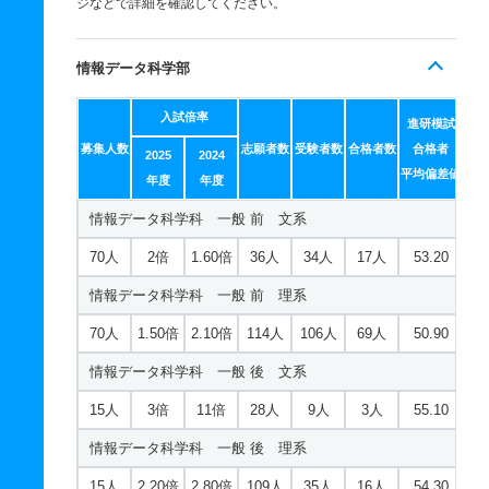
ジなどで詳細を確認してください。
情報データ科学部
入試倍率
進研模試
募集人数
志願者数
受験者数
合格者数
合格者
2025
2024
平均偏差値
年度
年度
情報データ科学科 一般 前 文系
70人
2倍
1.60倍
36人
34人
17人
53.20
情報データ科学科 一般 前 理系
70人
1.50倍
2.10倍
114人
106人
69人
50.90
情報データ科学科 一般 後 文系
15人
3倍
11倍
28人
9人
3人
55.10
情報データ科学科 一般 後 理系
15人
2.20倍
2.80倍
109人
35人
16人
54.30