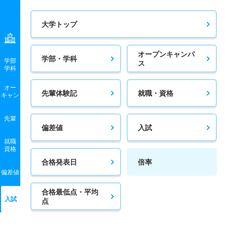
大学トップ
オープンキャンパ
学部・学科
学部
ス
学科
オー
先輩体験記
就職・資格
キャン
先輩
偏差値
入試
就職
資格
合格発表日
倍率
偏差値
合格最低点・平均
入試
点