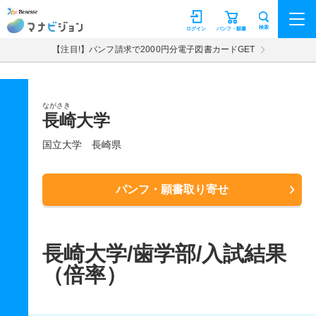
マナビジョン
検索
ログイン
パンフ・願書
【注目!】パンフ請求で2000円分電子図書カードGET
ながさき
長崎大学
国立大学
長崎県
パンフ・願書取り寄せ
長崎大学/歯学部/入試結果
（倍率）