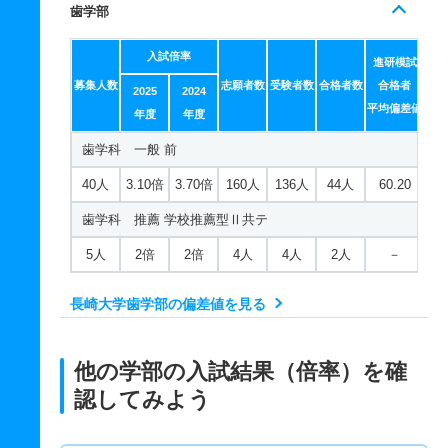
歯学部
入試倍率
進研模試
募集人数
志願者数
受験者数
合格者数
合格者
2025
2024
平均偏差値
年度
年度
歯学科 一般 前
40人
3.10倍
3.70倍
160人
136人
44人
60.20
歯学科 推薦 学校推薦型Ⅱ共テ
5人
2倍
2倍
4人
4人
2人
－
長崎大学歯学部の偏差値を見る
他の学部の入試結果（倍率）を確
認してみよう