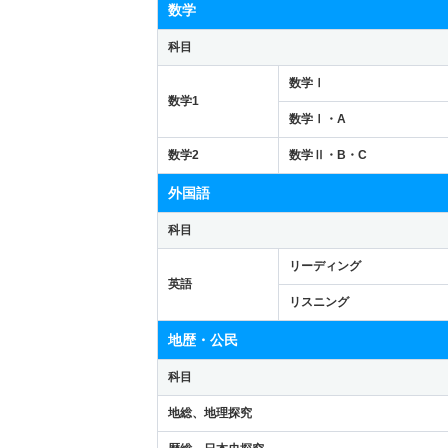
数学
科目
数学Ⅰ
数学1
数学Ⅰ・A
数学2
数学Ⅱ・B・C
外国語
科目
リーディング
英語
リスニング
地歴・公民
科目
地総、地理探究