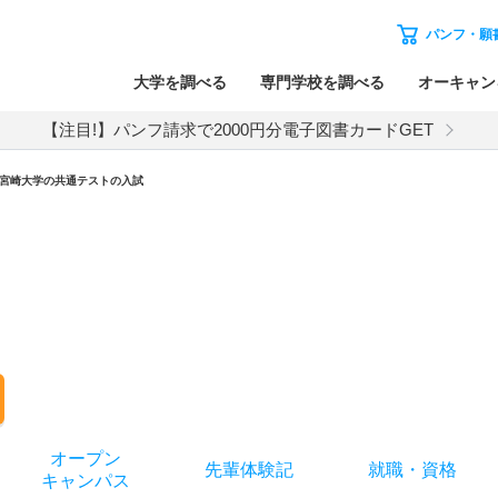
パンフ・願
大学を調べる
専門学校を調べる
オーキャン
【注目!】パンフ請求で2000円分電子図書カードGET
宮崎大学
の
共通テストの入試
オー
プン
先輩
体験記
就職
・
資格
キャン
パス