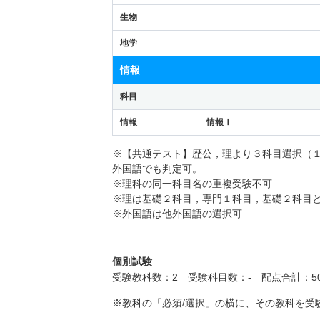
生物
地学
情報
科目
情報
情報Ⅰ
※【共通テスト】歴公，理より３科目選択（
外国語でも判定可。
※理科の同一科目名の重複受験不可
※理は基礎２科目，専門１科目，基礎２科目
※外国語は他外国語の選択可
個別試験
受験教科数：2 受験科目数：- 配点合計：50
※教科の「必須/選択」の横に、その教科を受