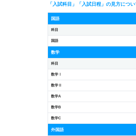
「入試科目」「入試日程」の見方につい
国語
科目
国語
数学
科目
数学Ⅰ
数学Ⅱ
数学A
数学B
数学C
外国語