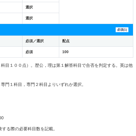
選択
選択
必須(1)
必須／選択
配点
必須
100
１科目１００点）。歴公，理は第１解答科目で合否を判定する。英は他
と専門１科目，専門２科目よりいずれか選択。
0
験する際の必要科目数を記載。