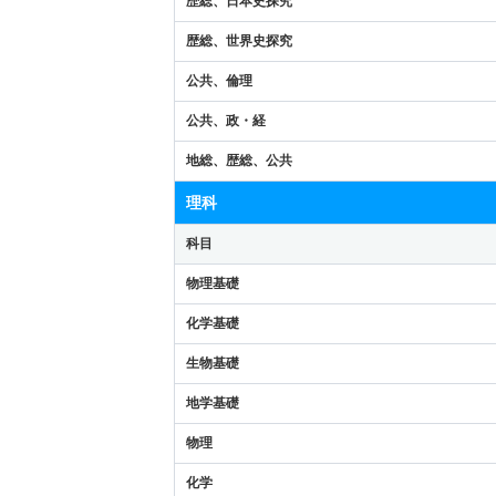
歴総、日本史探究
歴総、世界史探究
公共、倫理
公共、政・経
地総、歴総、公共
理科
科目
物理基礎
化学基礎
生物基礎
地学基礎
物理
化学