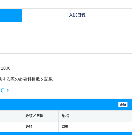
入試日程
000
験する際の必要科目数を記載。
て
必須
必須／選択
配点
必須
200