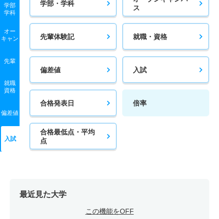
学部・学科
学部
ス
学科
オー
先輩体験記
就職・資格
キャン
先輩
偏差値
入試
就職
資格
合格発表日
倍率
偏差値
合格最低点・平均
入試
点
最近見た大学
この機能をOFF