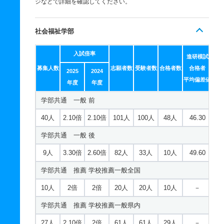
ジなどで詳細を確認してください。
社会福祉学部
入試倍率
進研模試
募集人数
志願者数
受験者数
合格者数
合格者
2025
2024
平均偏差値
年度
年度
学部共通 一般 前
40人
2.10倍
2.10倍
101人
100人
48人
46.30
学部共通 一般 後
9人
3.30倍
2.60倍
82人
33人
10人
49.60
学部共通 推薦 学校推薦一般全国
10人
2倍
2倍
20人
20人
10人
－
学部共通 推薦 学校推薦一般県内
27人
2.10倍
2倍
61人
61人
29人
－