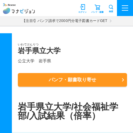
マナビジョン
検索
ログイン
パンフ・願書
【注目!】パンフ請求で2000円分電子図書カードGET
いわてけんりつ
岩手県立大学
公立大学
岩手県
パンフ・願書取り寄せ
岩手県立大学/社会福祉学
部/入試結果（倍率）