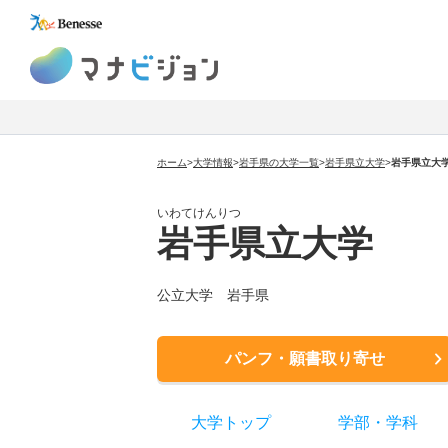
マナビジョン
ホーム
>
大学情報
>
岩手県の大学一覧
>
岩手県立大学
>
岩手県立大
いわてけんりつ
岩手県立大学
公立大学 岩手県
パンフ・願書取り寄せ
大学トップ
学部
・
学科