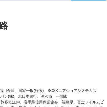
路
盛岡信用金庫、国家一般(行政)、SCSKニアショアシステムズ
ャパン(株)、北日本銀行、滝沢市、一関市
日本旅客鉄道㈱、岩手県信用保証協会、福島県、富士フイルムビ