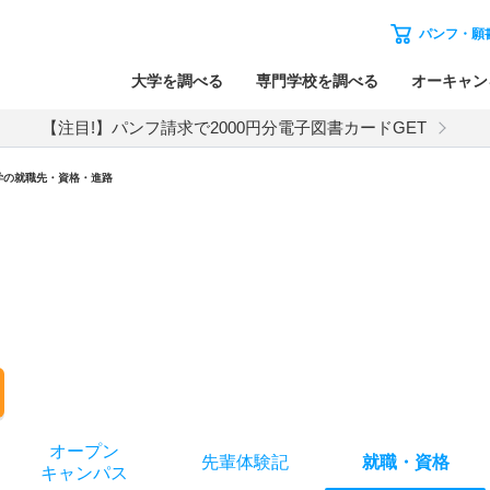
パンフ・願
大学を調べる
専門学校を調べる
オーキャン
【注目!】パンフ請求で2000円分電子図書カードGET
学の就職先・資格・進路
オー
プン
先輩
体験記
就職
・
資格
キャン
パス