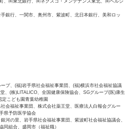
町、㈱東北銀行、㈱ネクスコ・メンテナンス東北、㈱ベルジ
、岩手銀行、一関市、奥州市、紫波町、北日本銀行、美和ロッ
ループ、(福)岩手県社会福祉事業団、(福)横浜市社会福祉協議
、(株)LITALICO、全国健康保険協会、SGグループ(医)康生
認定こども園青葉幼稚園
手県社会福祉事業団、株式会社薬王堂、医療法人白報会グルー
手県予防医学協会
会 銀河の里、岩手県社会福祉事業団、紫波町社会福祉協議会、
協同組合、盛岡市（福祉職）