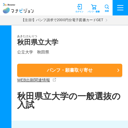
マナビジョン
検索
ログイン
パンフ・願書
【注目!】パンフ請求で2000円分電子図書カードGET
あきたけんりつ
秋田県立大学
公立大学
秋田県
パンフ・願書取り寄せ
WEB出願関連情報
秋田県立大学の一般選抜の
入試