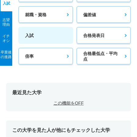
入試
就職・資格
偏差値
志望
理由
入試
合格発表日
イチ
オシ
卒業後
合格最低点・平均
倍率
の進路
点
最近見た大学
この機能をOFF
この大学を見た人が他にもチェックした大学