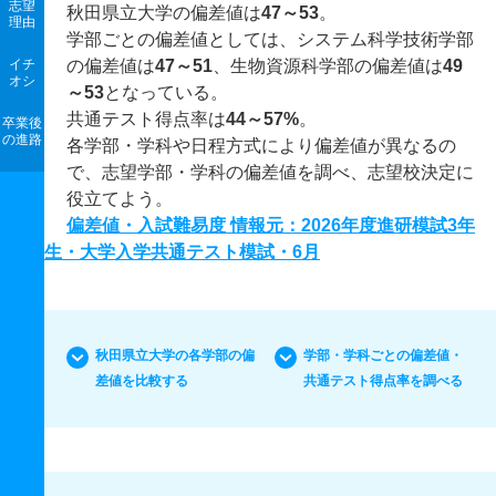
志望
秋田県立大学の偏差値は
47～53
。
理由
学部ごとの偏差値としては、システム科学技術学部
イチ
の偏差値は
47～51
、生物資源科学部の偏差値は
49
オシ
～53
となっている。
共通テスト得点率は
44～57%
。
卒業後
の進路
各学部・学科や日程方式により偏差値が異なるの
で、志望学部・学科の偏差値を調べ、志望校決定に
役立てよう。
偏差値・入試難易度 情報元：2026年度進研模試3年
生・大学入学共通テスト模試・6月
秋田県立大学の各学部の偏
学部・学科ごとの偏差値・
差値を比較する
共通テスト得点率を調べる