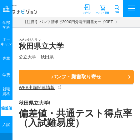
マナビジョン
検索
ログイン
パンフ・願書
【注目!】パンフ請求で2000円分電子図書カードGET
学部
学科
オー
あきたけんりつ
キャン
秋田県立大学
公立大学 秋田県
先輩
学費
パンフ・願書取り寄せ
WEB出願関連情報
就職
資格
秋田県立大学/
偏差値
偏差値・共通テスト得点率
（入試難易度）
入試