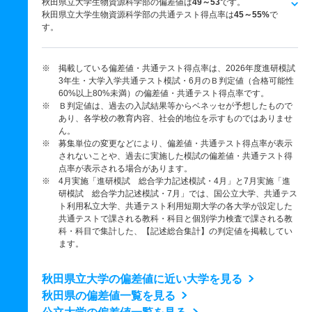
秋田県立大学生物資源科学部の偏差値は
49～53
です。
秋田県立大学生物資源科学部の共通テスト得点率は
45～55%
で
す。
※ 掲載している偏差値・共通テスト得点率は、2026年度進研模試
3年生・大学入学共通テスト模試・6月のＢ判定値（合格可能性
60%以上80%未満）の偏差値・共通テスト得点率です。
※ Ｂ判定値は、過去の入試結果等からベネッセが予想したもので
あり、各学校の教育内容、社会的地位を示すものではありませ
ん。
※ 募集単位の変更などにより、偏差値・共通テスト得点率が表示
されないことや、過去に実施した模試の偏差値・共通テスト得
点率が表示される場合があります。
※ 4月実施「進研模試 総合学力記述模試・4月」と7月実施「進
研模試 総合学力記述模試・7月」では、国公立大学、共通テス
ト利用私立大学、共通テスト利用短期大学の各大学が設定した
共通テストで課される教科・科目と個別学力検査で課される教
科・科目で集計した、【記述総合集計】の判定値を掲載してい
ます。
秋田県立大学の偏差値に近い大学を見る
秋田県の偏差値一覧を見る