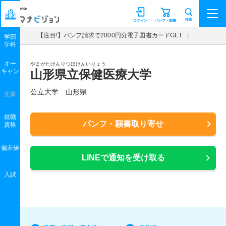
マナビジョン
検索
ログイン
パンフ・願書
【注目!】パンフ請求で2000円分電子図書カードGET
学部
学科
オー
やまがたけんりつほけんいりょう
キャン
山形県立保健医療大学
公立大学 山形県
先輩
就職
パンフ・願書取り寄せ
資格
偏差値
LINEで通知を受け取る
入試