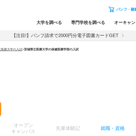
パンフ・願
大学を調べる
専門学校を調べる
オーキャン
【注目!】パンフ請求で2000円分電子図書カードGET
立医療大学
の入試
>
茨城県立医療大学
の
保健医療学部の入試
オー
プン
先輩
体験記
就職
・
資格
キャン
パス