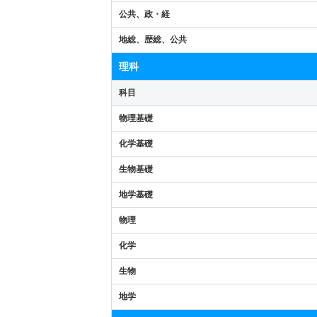
公共、政・経
地総、歴総、公共
理科
科目
物理基礎
化学基礎
生物基礎
地学基礎
物理
化学
生物
地学