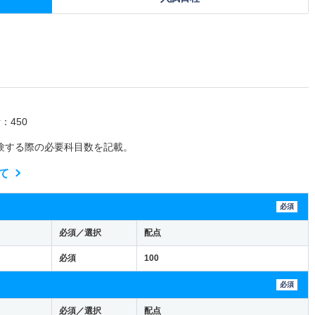
：450
験する際の必要科目数を記載。
て
必須
必須／選択
配点
必須
100
必須
必須／選択
配点