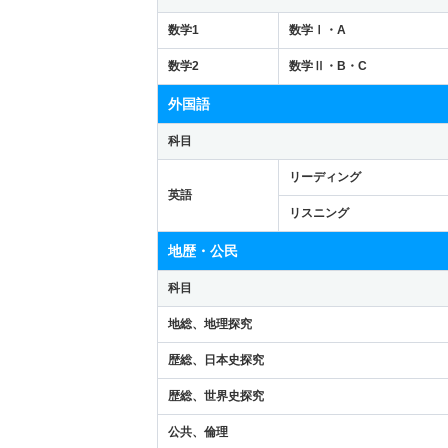
数学1
数学Ⅰ・A
数学2
数学Ⅱ・B・C
外国語
科目
リーディング
英語
リスニング
地歴・公民
科目
地総、地理探究
歴総、日本史探究
歴総、世界史探究
公共、倫理