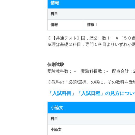
情報
科目
情報
情報Ⅰ
※【共通テスト】国，歴公，数Ⅰ・Ａ（５０
※理は基礎２科目，専門１科目よりいずれか
個別試験
受験教科数：－ 受験科目数：- 配点合計：2
※教科の「必須/選択」の横に、その教科を受
「入試科目」「入試日程」の見方につい
小論文
科目
小論文