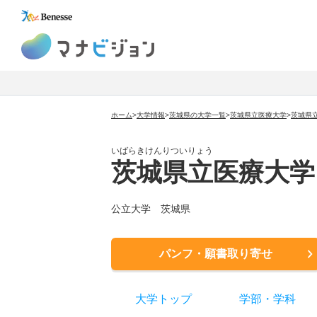
マナビジョン
ホーム
>
大学情報
>
茨城県の大学一覧
>
茨城県立医療大学
>
茨城県
いばらきけんりついりょう
茨城県立医療大学
公立大学
茨城県
パンフ・願書取り寄せ
大学トップ
学部
・
学科