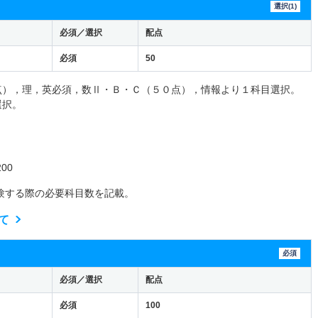
選択(1)
必須／選択
配点
必須
50
点），理，英必須，数Ⅱ・Ｂ・Ｃ（５０点），情報より１科目選択。
選択。
00
験する際の必要科目数を記載。
て
必須
必須／選択
配点
必須
100