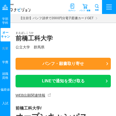
マナビジョン
検索
ログイン
パンフ・願書
【注目!】パンフ請求で2000円分電子図書カードGET
学部
学科
オー
まえばしこうか
キャン
前橋工科大学
公立大学 群馬県
先輩
学費
パンフ・願書取り寄せ
就職
資格
LINEで通知を受け取る
偏差値
WEB出願関連情報
入試
前橋工科大学/