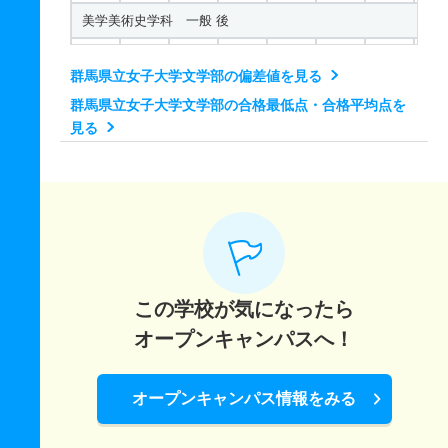
美学美術史学科 一般 後
395
－
620
－
－
500
－
－
群馬県立女子大学文学部の偏差値を見る
文化情報学科 一般 前
群馬県立女子大学文学部の合格最低点・合格平均点を
315
－
520
－
－
300
－
－
見る
文化情報学科 一般 後
360.5
－
520
－
－
400
－
－
この学校が気になったら
オープンキャンパスへ！
オープンキャンパス情報をみる