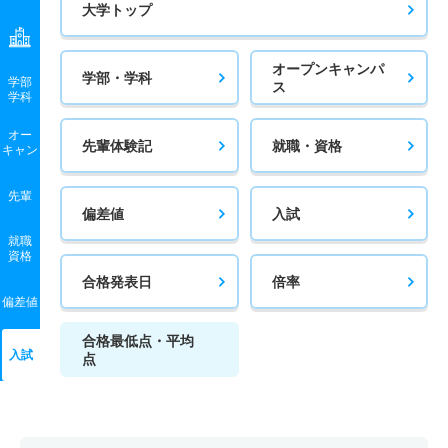
大学トップ
オープンキャンパ
学部・学科
学部
ス
学科
オー
先輩体験記
就職・資格
キャン
先輩
偏差値
入試
就職
資格
合格発表日
倍率
偏差値
合格最低点・平均
入試
点