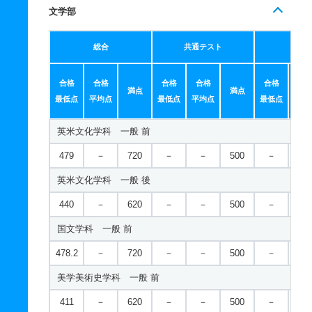
文学部
総合
共通テスト
個別
合格
合格
合格
合格
合格
合
満点
満点
最低点
平均点
最低点
平均点
最低点
平均
英米文化学科 一般 前
479
－
720
－
－
500
－
－
英米文化学科 一般 後
440
－
620
－
－
500
－
－
国文学科 一般 前
478.2
－
720
－
－
500
－
－
美学美術史学科 一般 前
411
－
620
－
－
500
－
－