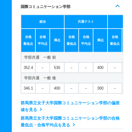
国際コミュニケーション学部
総合
共通テスト
個別
合格
合格
合格
合格
合格
合
満点
満点
最低点
平均点
最低点
平均点
最低点
平均
学部共通 一般 前
352.4
－
530
－
－
400
－
－
学部共通 一般 後
346.1
－
400
－
－
300
－
－
群馬県立女子大学国際コミュニケーション学部の偏差
値を見る
群馬県立女子大学国際コミュニケーション学部の合格
最低点・合格平均点を見る