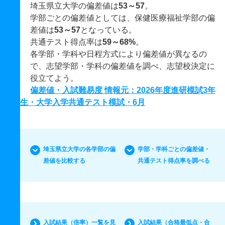
埼玉県立大学の偏差値は
53～57
。
学部ごとの偏差値としては、保健医療福祉学部の偏
差値は
53～57
となっている。
共通テスト得点率は
59～68%
。
各学部・学科や日程方式により偏差値が異なるの
で、志望学部・学科の偏差値を調べ、志望校決定に
役立てよう。
偏差値・入試難易度 情報元：2026年度進研模試3年
生・大学入学共通テスト模試・6月
埼玉県立大学の各学部の偏
学部・学科ごとの偏差値・
差値を比較する
共通テスト得点率を調べる
入試結果（倍率）一覧を見
入試結果（合格最低点・合