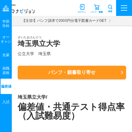
マナビジョン
検索
ログイン
パンフ・願書
【注目!】パンフ請求で2000円分電子図書カードGET
学部
学科
オー
さいたまけんりつ
キャン
埼玉県立大学
公立大学 埼玉県
先輩
就職
パンフ・願書取り寄せ
資格
偏差値
埼玉県立大学/
入試
偏差値・共通テスト得点率
（入試難易度）