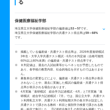
る
保健医療福祉学部
埼玉県立大学保健医療福祉学部の偏差値は
53～57
です。
埼玉県立大学保健医療福祉学部の共通テスト得点率は
59～68%
です。
※ 掲載している偏差値・共通テスト得点率は、2026年度進研模試
3年生・大学入学共通テスト模試・6月のＢ判定値（合格可能性
60%以上80%未満）の偏差値・共通テスト得点率です。
※ Ｂ判定値は、過去の入試結果等からベネッセが予想したもので
あり、各学校の教育内容、社会的地位を示すものではありませ
ん。
※ 募集単位の変更などにより、偏差値・共通テスト得点率が表示
されないことや、過去に実施した模試の偏差値・共通テスト得
点率が表示される場合があります。
※ 4月実施「進研模試 総合学力記述模試・4月」と7月実施「進
研模試 総合学力記述模試・7月」では、国公立大学、共通テス
ト利用私立大学、共通テスト利用短期大学の各大学が設定した
共通テストで課される教科・科目と個別学力検査で課される教
科・科目で集計した、【記述総合集計】の判定値を掲載してい