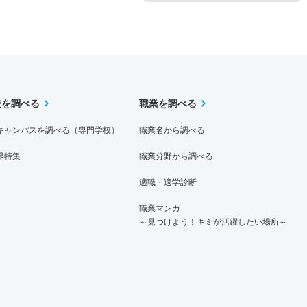
1.30倍
2.70倍
10人
10人
8人
－
校を調べる
職業を調べる
キャンパスを調べる（専門学校）
職業名から調べる
界特集
職業分野から調べる
適職・適学診断
職業マンガ
～見つけよう！キミが活躍したい場所～