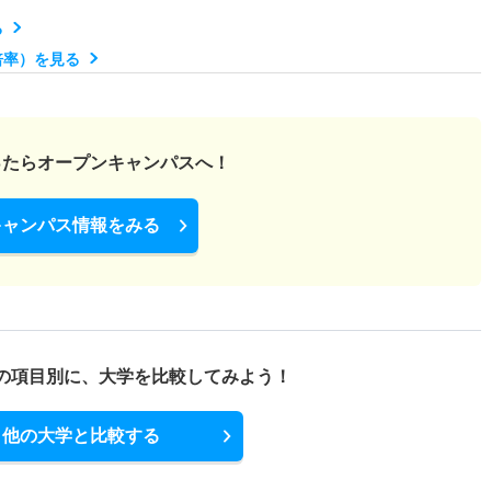
1.30倍
1.60倍
24人
24人
18人
－
る
倍率）を見る
3.10倍
1.10倍
155人
135人
44人
47.80
薦型
ったら
オープンキャンパスへ！
1.30倍
1.10倍
9人
9人
7人
－
キャンパス情報をみる
2.80倍
3.90倍
62人
59人
21人
55.50
推薦型
の項目別に、
大学を比較してみよう！
2.60倍
2.20倍
51人
51人
20人
－
他の大学と比較する