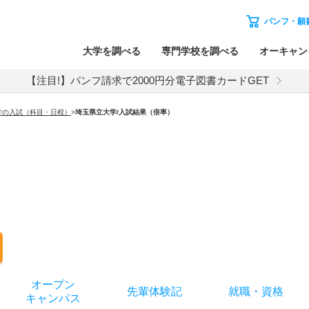
パンフ・願
大学を調べる
専門学校を調べる
オーキャン
【注目!】パンフ請求で2000円分電子図書カードGET
学の入試（科目・日程）
>
埼玉県立大学
/入試結果（倍率）
オー
プン
先輩
体験記
就職
・
資格
キャン
パス