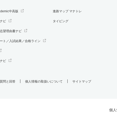
ademic中高版
進路マップ マナトレ
ナビ
タイピング
志望理由書ナビ
ート／入試結果／合格ライン
ナビ
質問と回答
個人情報の取扱いについて
サイトマップ
個人