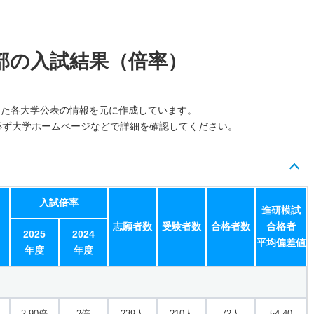
部の入試結果（倍率）
した各大学公表の情報を元に作成しています。
必ず大学ホームページなどで詳細を確認してください。
入試倍率
進研模試
志願者数
受験者数
合格者数
合格者
2025
2024
平均偏差値
年度
年度
2.90倍
2倍
239人
210人
72人
54.40