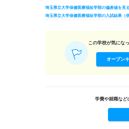
18人
埼玉県立大学保健医療福祉学部の偏差値を見
健康開発学科／健康情報学専攻 一般 前
埼玉県立大学保健医療福祉学部の入試結果（
27人
健康開発学科／健康情報学専攻 推薦 学校推
この学校が気にな
18人
オープン
健康開発学科／検査技術科学専攻 一般 前
20人
健康開発学科／検査技術科学専攻 推薦 学校
学費や就職など
20人
健康開発学科／口腔保健科学専攻 一般 前