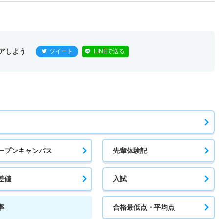
2.10倍
1.90倍
36人
35人
17人
50.70
推薦型
1.30倍
1.30倍
18人
17人
13人
－
アしよう
ツイート
LINEで送る
前
1.80倍
1.30倍
65人
61人
33人
51
学校推薦型
1.50倍
1.40倍
34人
34人
22人
－
ープンキャンパス
先輩体験記
 前
1.70倍
3.30倍
20人
20人
12人
51.80
差値
入試
 学校推薦型
率
合格最低点・平均点