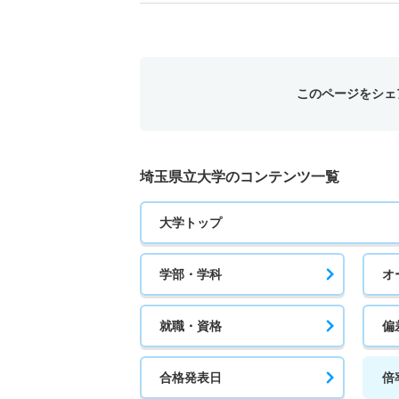
17人
健康開発学科／口腔保健科学専攻 推薦 学校
13人
このページをシェ
社会福祉子ども学科／社会福祉学専攻 一般 
28人
埼玉県立大学のコンテンツ一覧
社会福祉子ども学科／社会福祉学専攻 推薦 
大学トップ
22人
学部・学科
オ
社会福祉子ども学科／福祉子ども学専攻 一般
11人
就職・資格
偏
社会福祉子ども学科／福祉子ども学専攻 推薦
合格発表日
倍