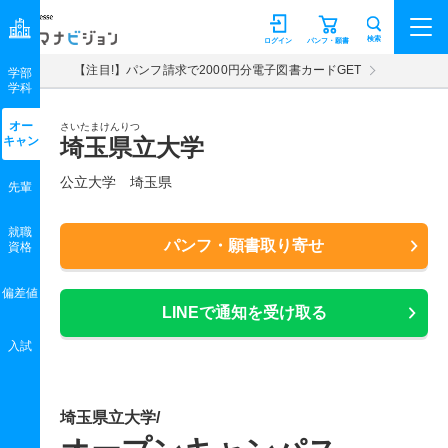
マナビジョン
検索
ログイン
パンフ・願書
【注目!】パンフ請求で2000円分電子図書カードGET
学部
学科
オー
さいたまけんりつ
キャン
埼玉県立大学
公立大学 埼玉県
先輩
就職
パンフ・願書取り寄せ
資格
偏差値
LINEで通知を受け取る
入試
埼玉県立大学/