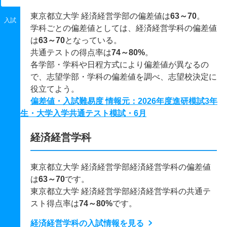
東京都立大学 経済経営学部の偏差値は
63～70
。
入試
学科ごとの偏差値としては、経済経営学科の偏差値
は
63～70
となっている。
共通テストの得点率は
74～80%
。
各学部・学科や日程方式により偏差値が異なるの
で、志望学部・学科の偏差値を調べ、志望校決定に
役立てよう。
偏差値・入試難易度 情報元：2026年度進研模試3年
生・大学入学共通テスト模試・6月
経済経営学科
東京都立大学 経済経営学部経済経営学科の偏差値
は
63～70
です。
東京都立大学 経済経営学部経済経営学科の共通テ
スト得点率は
74～80%
です。
経済経営学科の入試情報を見る