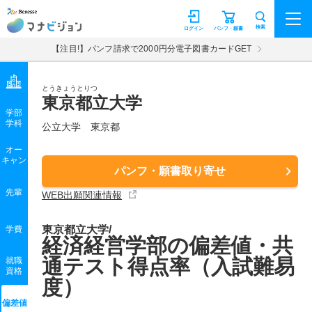
マナビジョン
検索
ログイン
パンフ・願書
【注目!】パンフ請求で2000円分電子図書カードGET
とうきょうとりつ
東京都立大学
学部
学科
公立大学
東京都
オー
キャン
パンフ・願書取り寄せ
先輩
WEB出願関連情報
東京都立大学/
学費
経済経営学部の偏差値・共
通テスト得点率（入試難易
就職
資格
度）
偏差値