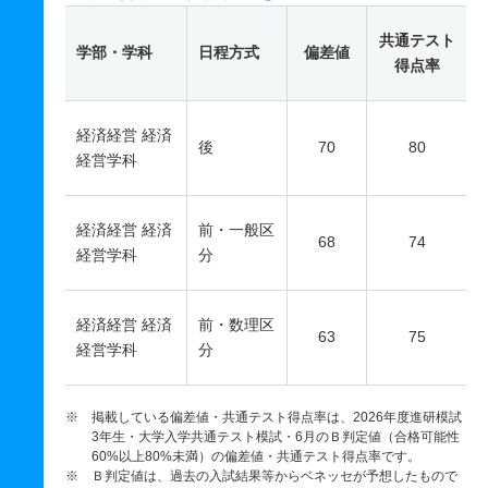
共通テスト
学部・学科
日程方式
偏差値
得点率
経済経営 経済
後
70
80
経営学科
経済経営 経済
前・一般区
68
74
経営学科
分
経済経営 経済
前・数理区
63
75
経営学科
分
※ 掲載している偏差値・共通テスト得点率は、2026年度進研模試
3年生・大学入学共通テスト模試・6月のＢ判定値（合格可能性
60%以上80%未満）の偏差値・共通テスト得点率です。
※ Ｂ判定値は、過去の入試結果等からベネッセが予想したもので