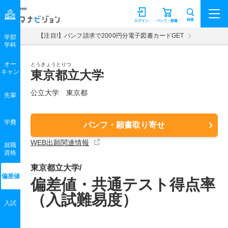
マナビジョン
検索
ログイン
パンフ・願書
【注目!】パンフ請求で2000円分電子図書カードGET
学部
学科
オー
とうきょうとりつ
キャン
東京都立大学
公立大学 東京都
先輩
学費
パンフ・願書取り寄せ
WEB出願関連情報
就職
資格
東京都立大学/
偏差値
偏差値・共通テスト得点率
（入試難易度）
入試