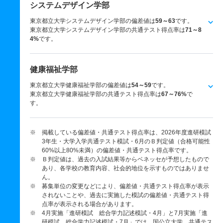
システムデザイン学部
東京都立大学システムデザイン学部の偏差値は
59～63
です。
東京都立大学システムデザイン学部の共通テスト得点率は
71～8
4%
です。
健康福祉学部
東京都立大学健康福祉学部の偏差値は
54～59
です。
東京都立大学健康福祉学部の共通テスト得点率は
67～76%
で
す。
※ 掲載している偏差値・共通テスト得点率は、2026年度進研模試
3年生・大学入学共通テスト模試・6月のＢ判定値（合格可能性
60%以上80%未満）の偏差値・共通テスト得点率です。
※ Ｂ判定値は、過去の入試結果等からベネッセが予想したもので
あり、各学校の教育内容、社会的地位を示すものではありませ
ん。
※ 募集単位の変更などにより、偏差値・共通テスト得点率が表示
されないことや、過去に実施した模試の偏差値・共通テスト得
点率が表示される場合があります。
※ 4月実施「進研模試 総合学力記述模試・4月」と7月実施「進
研模試 総合学力記述模試・7月」では、国公立大学、共通テス