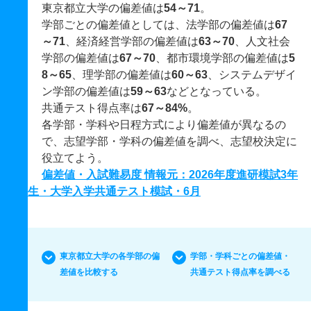
東京都立大学の偏差値は
54～71
。
学部ごとの偏差値としては、法学部の偏差値は
67
～71
、経済経営学部の偏差値は
63～70
、人文社会
学部の偏差値は
67～70
、都市環境学部の偏差値は
5
8～65
、理学部の偏差値は
60～63
、システムデザイ
ン学部の偏差値は
59～63
などとなっている。
共通テスト得点率は
67～84%
。
各学部・学科や日程方式により偏差値が異なるの
で、志望学部・学科の偏差値を調べ、志望校決定に
役立てよう。
偏差値・入試難易度 情報元：2026年度進研模試3年
生・大学入学共通テスト模試・6月
東京都立大学の各学部の偏
学部・学科ごとの偏差値・
差値を比較する
共通テスト得点率を調べる