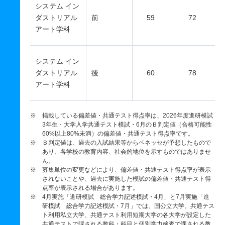
システム イン
ダストリアル
前
59
72
アート学科
システム イン
ダストリアル
後
60
78
アート学科
※ 掲載している偏差値・共通テスト得点率は、2026年度進研模試
3年生・大学入学共通テスト模試・6月のＢ判定値（合格可能性
60%以上80%未満）の偏差値・共通テスト得点率です。
※ Ｂ判定値は、過去の入試結果等からベネッセが予想したもので
あり、各学校の教育内容、社会的地位を示すものではありませ
ん。
※ 募集単位の変更などにより、偏差値・共通テスト得点率が表示
されないことや、過去に実施した模試の偏差値・共通テスト得
点率が表示される場合があります。
※ 4月実施「進研模試 総合学力記述模試・4月」と7月実施「進
研模試 総合学力記述模試・7月」では、国公立大学、共通テス
ト利用私立大学、共通テスト利用短期大学の各大学が設定した
共通テストで課される教科・科目と個別学力検査で課される教