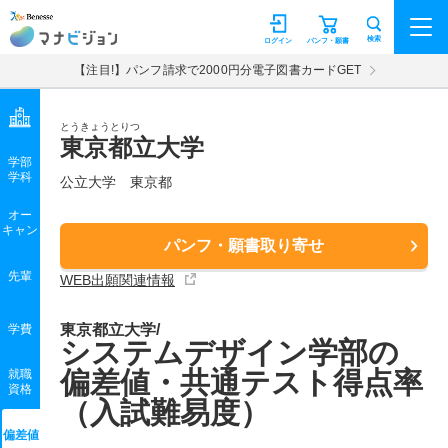
マナビジョン
検索
ログイン
パンフ・願書
【注目!】パンフ請求で2000円分電子図書カードGET
とうきょうとりつ
東京都立大学
学部
学科
公立大学
東京都
オー
キャン
パンフ・願書取り寄せ
先輩
WEB出願関連情報
東京都立大学/
学費
システムデザイン学部の
偏差値・共通テスト得点率
就職
資格
（入試難易度）
偏差値