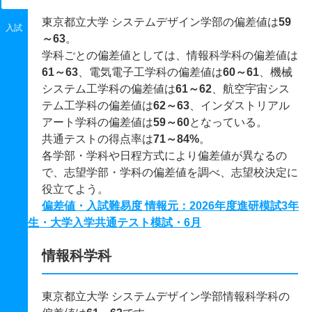
東京都立大学 システムデザイン学部の偏差値は
59
入試
～63
。
学科ごとの偏差値としては、情報科学科の偏差値は
61～63
、電気電子工学科の偏差値は
60～61
、機械
システム工学科の偏差値は
61～62
、航空宇宙シス
テム工学科の偏差値は
62～63
、インダストリアル
アート学科の偏差値は
59～60
となっている。
共通テストの得点率は
71～84%
。
各学部・学科や日程方式により偏差値が異なるの
で、志望学部・学科の偏差値を調べ、志望校決定に
役立てよう。
偏差値・入試難易度 情報元：2026年度進研模試3年
生・大学入学共通テスト模試・6月
情報科学科
東京都立大学 システムデザイン学部情報科学科の