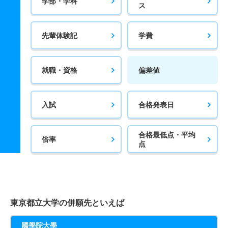
学部・学科
ス
先輩体験記
学費
就職・資格
偏差値
入試
合格発表日
合格最低点・平均
倍率
点
東京都立大学の併願先といえば
國學院大學