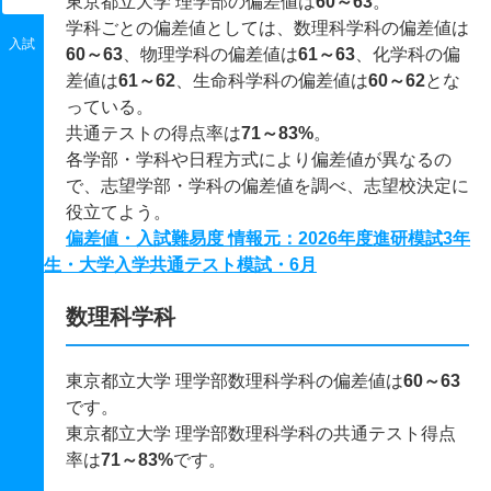
東京都立大学 理学部の偏差値は
60～63
。
学科ごとの偏差値としては、数理科学科の偏差値は
入試
60～63
、物理学科の偏差値は
61～63
、化学科の偏
差値は
61～62
、生命科学科の偏差値は
60～62
とな
っている。
共通テストの得点率は
71～83%
。
各学部・学科や日程方式により偏差値が異なるの
で、志望学部・学科の偏差値を調べ、志望校決定に
役立てよう。
偏差値・入試難易度 情報元：2026年度進研模試3年
生・大学入学共通テスト模試・6月
数理科学科
東京都立大学 理学部数理科学科の偏差値は
60～63
です。
東京都立大学 理学部数理科学科の共通テスト得点
率は
71～83%
です。