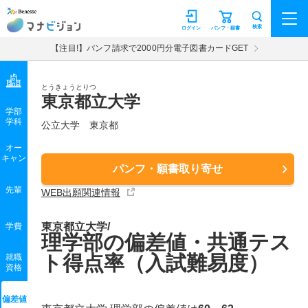
マナビジョン
検索
ログイン
パンフ・願書
【注目!】パンフ請求で2000円分電子図書カードGET
とうきょうとりつ
東京都立大学
学部
学科
公立大学
東京都
オー
キャン
パンフ・願書取り寄せ
先輩
WEB出願関連情報
東京都立大学/
学費
理学部の偏差値・共通テス
ト得点率（入試難易度）
就職
資格
偏差値