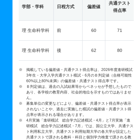
共通テスト
学部・学科
日程方式
偏差値
得点率
理 生命科学科
前
60
71
理 生命科学科
後
62
80
※ 掲載している偏差値・共通テスト得点率は、2026年度進研模試
3年生・大学入学共通テスト模試・6月のＢ判定値（合格可能性
60%以上80%未満）の偏差値・共通テスト得点率です。
※ Ｂ判定値は、過去の入試結果等からベネッセが予想したもので
あり、各学校の教育内容、社会的地位を示すものではありませ
ん。
※ 募集単位の変更などにより、偏差値・共通テスト得点率が表示
されないことや、過去に実施した模試の偏差値・共通テスト得
点率が表示される場合があります。
※ 4月実施「進研模試 総合学力記述模試・4月」と7月実施「進
研模試 総合学力記述模試・7月」では、国公立大学、共通テス
ト利用私立大学、共通テスト利用短期大学の各大学が設定した
共通テストで課される教科・科目と個別学力検査で課される教