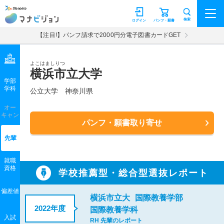
マナビジョン
検索
ログイン
パンフ・願書
【注目!】パンフ請求で2000円分電子図書カードGET
よこはましりつ
横浜市立大学
学部
学科
公立大学
神奈川県
オー
キャン
パンフ・願書取り寄せ
先輩
就職
資格
学校推薦型・総合型選抜レポート
偏差値
横浜市立大
国際教養学部
2022年度
国際教養学科
入試
RH 先輩のレポート