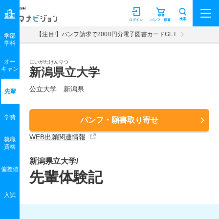
マナビジョン
検索
ログイン
パンフ・願書
【注目!】パンフ請求で2000円分電子図書カードGET
学部
学科
オー
にいがたけんりつ
キャン
新潟県立大学
公立大学 新潟県
先輩
学費
パンフ・願書取り寄せ
WEB出願関連情報
就職
資格
新潟県立大学/
偏差値
先輩体験記
入試