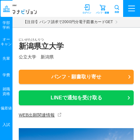
マナビジョン
検索
ログイン
パンフ・願書
【注目!】パンフ請求で2000円分電子図書カードGET
学部
学科
オー
にいがたけんりつ
キャン
新潟県立大学
公立大学 新潟県
先輩
学費
パンフ・願書取り寄せ
就職
資格
LINEで通知を受け取る
偏差値
WEB出願関連情報
入試