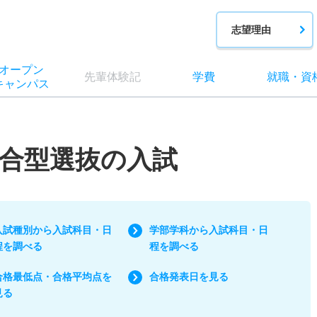
志望理由
オー
プン
先輩
体験記
学費
就職
・
資
キャン
パス
合型選抜の入試
入試種別から入試科目・日
学部学科から入試科目・日
程を調べる
程を調べる
合格最低点・合格平均点を
合格発表日を見る
見る