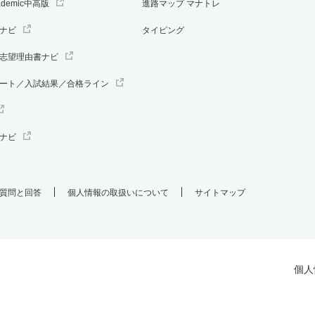
ademic中高版
進路マップ マナトレ
ナビ
タイピング
志望理由書ナビ
ート／入試結果／合格ライン
ナビ
質問と回答
個人情報の取扱いについて
サイトマップ
個人
.