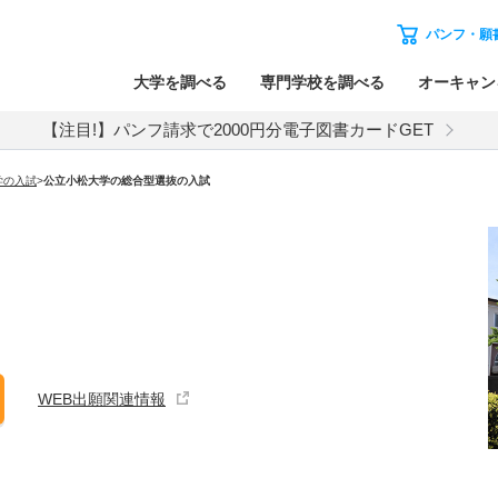
パンフ・願
大学を調べる
専門学校を調べる
オーキャン
【注目!】パンフ請求で2000円分電子図書カードGET
学
の入試
>
公立小松大学
の
総合型選抜の入試
WEB出願関連情報