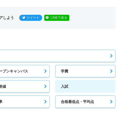
アしよう
ツイート
LINEで送る
ープンキャンパス
学費
差値
入試
率
合格最低点・平均点