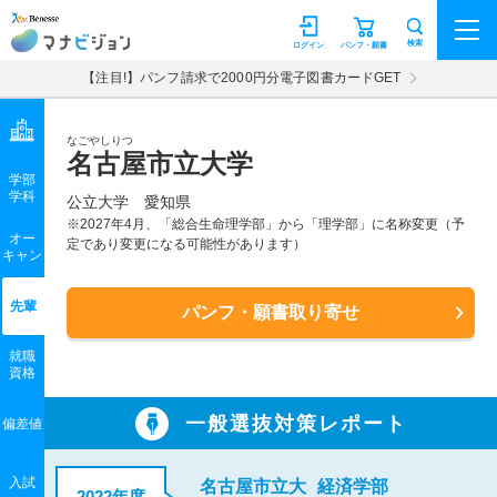
マナビジョン
検索
ログイン
パンフ・願書
【注目!】パンフ請求で2000円分電子図書カードGET
なごやしりつ
名古屋市立大学
学部
学科
公立大学
愛知県
※2027年4月、「総合生命理学部」から「理学部」に名称変更（予
オー
定であり変更になる可能性があります）
キャン
先輩
パンフ・願書取り寄せ
就職
資格
一般選抜対策レポート
偏差値
入試
名古屋市立大
経済学部
2022年度