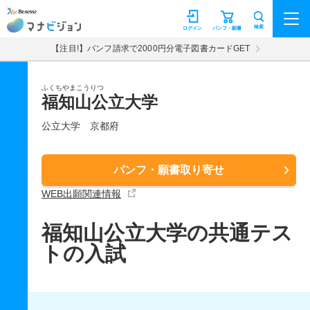
マナビジョン
検索
ログイン
パンフ・願書
【注目!】パンフ請求で2000円分電子図書カードGET
ふくちやまこうりつ
福知山公立大学
公立大学
京都府
パンフ・願書取り寄せ
WEB出願関連情報
福知山公立大学の共通テス
トの入試