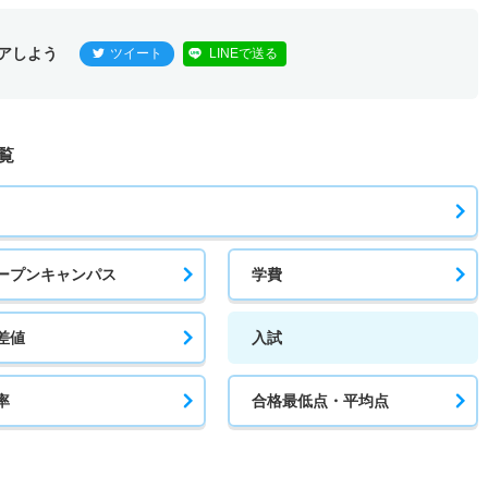
アしよう
ツイート
LINEで送る
覧
ープンキャンパス
学費
差値
入試
率
合格最低点・平均点