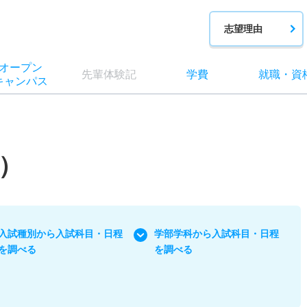
志望理由
オー
プン
先輩
体験記
学費
就職
・
資
キャン
パス
）
入試種別から入試科目・日程
学部学科から入試科目・日程
を調べる
を調べる