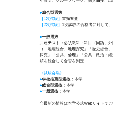
小論文、グループワーク、個人面接、出
●
総合型選抜
［1次試験］
書類審査
［2次試験］
1次試験の合格者に対して
●
一般選抜
共通テスト〈必須教科・科目（国語、外
（「地理総合、地理探究」「歴史総合、
探究」「公共、倫理」「公共、政治・経
類を総合して合否を判定
《試験会場》
●
学校推薦型選抜
：本学
●
総合型選抜
：本学
●
一般選抜
：本学
◇最新の情報は本学公式Webサイトで