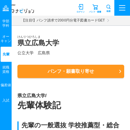
マナビジョン
検索
ログイン
パンフ・願書
【注目!】パンフ請求で2000円分電子図書カードGET
学部
学科
オー
けんりつひろしま
キャン
県立広島大学
公立大学 広島県
先輩
就職
パンフ・願書取り寄せ
資格
偏差値
県立広島大学/
入試
先輩体験記
先輩の一般選抜 学校推薦型・総合