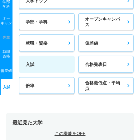
大学トップ
学部
学科
オー
オープンキャンパ
学部・学科
キャン
ス
先輩
就職・資格
偏差値
就職
資格
入試
合格発表日
偏差値
合格最低点・平均
倍率
入試
点
最近見た大学
この機能をOFF