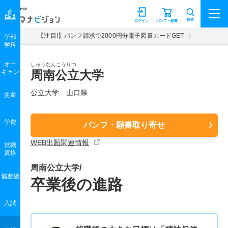
マナビジョン
検索
ログイン
パンフ・願書
【注目!】パンフ請求で2000円分電子図書カードGET
学部
学科
オー
しゅうなんこうりつ
キャン
周南公立大学
公立大学 山口県
先輩
学費
パンフ・願書取り寄せ
WEB出願関連情報
就職
資格
周南公立大学/
偏差値
卒業後の進路
入試