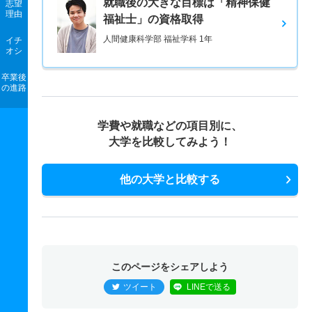
就職後の大きな目標は「精神保健
志望
理由
福祉士」の資格取得
人間健康科学部 福祉学科 1年
イチ
オシ
卒業後
の進路
学費や就職などの項目別に、
大学を比較してみよう！
他の大学と比較する
このページをシェアしよう
ツイート
LINEで送る