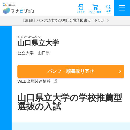
マナビジョン
検索
ログイン
パンフ・願書
【注目!】パンフ請求で2000円分電子図書カードGET
やまぐちけんりつ
山口県立大学
公立大学
山口県
パンフ・願書取り寄せ
WEB出願関連情報
山口県立大学の学校推薦型
選抜の入試