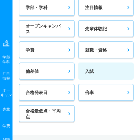
学部・学科
注目情報
オープンキャンパ
先輩体験記
ス
学費
就職・資格
学部
学科
偏差値
入試
注目
情報
オー
合格発表日
倍率
キャン
先輩
合格最低点・平均
点
学費