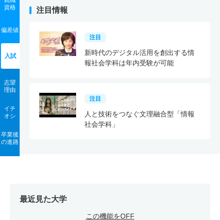
就職
資格
注目情報
偏差値
注目
新時代のデジタル活用を創出する情
入試
報社会学科は年内受験が可能
志望
理由
注目
イチ
人と技術をつなぐ文理融合型「情報
オシ
社会学科」
卒業後
の進路
最近見た大学
この機能をOFF