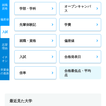
就職
オープンキャンパ
学部・学科
資格
ス
偏差値
先輩体験記
学費
入試
就職・資格
偏差値
志望
理由
入試
合格発表日
イチ
オシ
卒業後
合格最低点・平均
倍率
の進路
点
最近見た大学