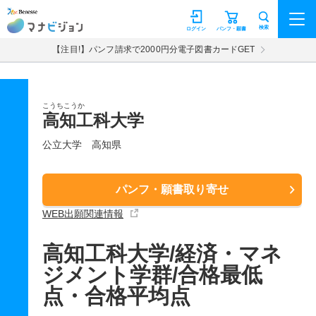
マナビジョン
検索
ログイン
パンフ・願書
【注目!】パンフ請求で2000円分電子図書カードGET
こうちこうか
高知工科大学
公立大学
高知県
パンフ・願書取り寄せ
WEB出願関連情報
高知工科大学/経済・マネ
ジメント学群/合格最低
点・合格平均点