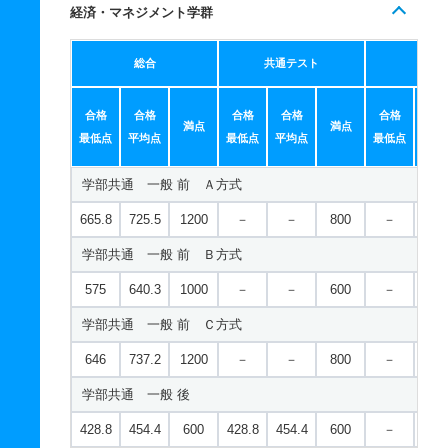
経済・マネジメント学群
総合
共通テスト
個別
合格
合格
合格
合格
合格
合
満点
満点
最低点
平均点
最低点
平均点
最低点
平均
学部共通 一般 前 Ａ方式
665.8
725.5
1200
－
－
800
－
－
学部共通 一般 前 Ｂ方式
575
640.3
1000
－
－
600
－
－
学部共通 一般 前 Ｃ方式
646
737.2
1200
－
－
800
－
－
学部共通 一般 後
428.8
454.4
600
428.8
454.4
600
－
－