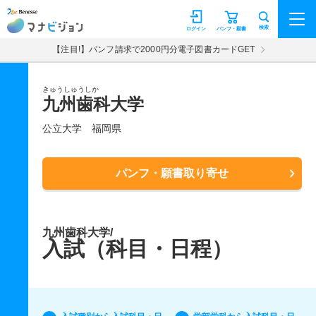
マナビジョン
検索
ログイン
パンフ・願書
【注目!】パンフ請求で2000円分電子図書カードGET
きゅうしゅうしか
九州歯科大学
公立大学
福岡県
パンフ・願書取り寄せ
九州歯科大学/
入試（科目・日程）