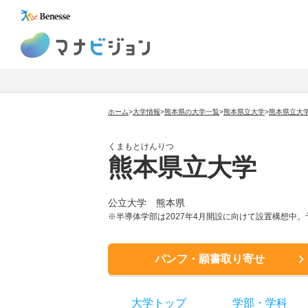
マナビジョン
ホーム
>
大学情報
>
熊本県の大学一覧
>
熊本県立大学
>
熊本県立大
くまもとけんりつ
熊本県立大学
公立大学
熊本県
※半導体学部は2027年4月開設に向けて設置構想中
パンフ・願書取り寄せ
大学トップ
学部
・
学科