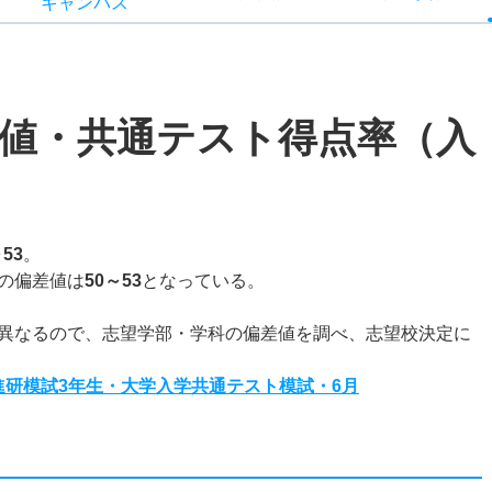
キャン
パス
値・共通テスト得点率（入
～53
。
の偏差値は
50～53
となっている。
異なるので、志望学部・学科の偏差値を調べ、志望校決定に
度進研模試3年生・大学入学共通テスト模試・6月