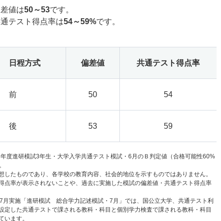
偏差値は
50～53
です。
共通テスト得点率は
54～59%
です。
日程方式
偏差値
共通テスト得点率
前
50
54
後
53
59
6年度進研模試3年生・大学入学共通テスト模試・6月のＢ判定値（合格可能性60%
。
想したものであり、各学校の教育内容、社会的地位を示すものではありません。
得点率が表示されないことや、過去に実施した模試の偏差値・共通テスト得点率
と7月実施「進研模試 総合学力記述模試・7月」では、国公立大学、共通テスト利
設定した共通テストで課される教科・科目と個別学力検査で課される教科・科目
ています。