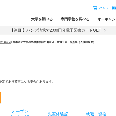
パンフ・願
大学を調べる
専門学校を調べる
オーキャン
【注目!】パンフ請求で2000円分電子図書カードGET
学の偏差値
>
熊本県立大学の半導体学部の偏差値・共通テスト得点率（入試難易度）
。予定であり変更になる場合があります。
オー
プン
先輩
体験記
就職
・
資格