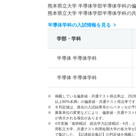
熊本県立大学 半導体学部半導体学科の
熊本県立大学 半導体学部半導体学科の
半導体学科の入試情報を見る
学部・学科
半導体 半導体学科
半導体 半導体学科
※ 掲載している偏差値・共通テスト得点率は、202
以上80%未満）の偏差値・共通テスト得点率です
※ Ｂ判定値は、過去の入試結果等からベネッセが予
※ 募集単位の変更などにより、偏差値・共通テスト
が表示される場合があります。
※ 4月実施「進研模試 総合学力記述模試・4月」
用私立大学、共通テスト利用短期大学の各大学が
で集計した、【記述総合集計】の判定値を掲載し