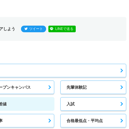
アしよう
ツイート
LINEで送る
ープンキャンパス
先輩体験記
差値
入試
率
合格最低点・平均点