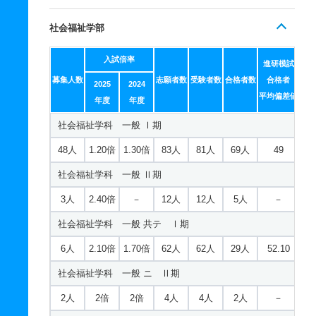
社会福祉学部
入試倍率
進研模試
募集人数
志願者数
受験者数
合格者数
合格者
2025
2024
平均偏差値
年度
年度
社会福祉学科 一般 Ⅰ期
48人
1.20倍
1.30倍
83人
81人
69人
49
社会福祉学科 一般 Ⅱ期
3人
2.40倍
－
12人
12人
5人
－
社会福祉学科 一般 共テ Ⅰ期
6人
2.10倍
1.70倍
62人
62人
29人
52.10
社会福祉学科 一般 ニ Ⅱ期
2人
2倍
2倍
4人
4人
2人
－