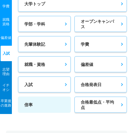
大学トップ
学費
就職
オープンキャンパ
学部・学科
資格
ス
偏差値
先輩体験記
学費
入試
就職・資格
偏差値
志望
理由
入試
合格発表日
イチ
オシ
卒業後
合格最低点・平均
倍率
の進路
点