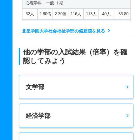
心理学科 一般 Ⅰ期
32人
2.80倍
2.30倍
116人
113人
40人
53.80
心理学科 一般 Ⅱ期
北星学園大学社会福祉学部の偏差値を見る
3人
4.30倍
－
13人
13人
3人
－
心理学科 一般 共テ Ⅰ期
他の学部の入試結果（倍率）を確
6人
2.70倍
2.20倍
74人
74人
27人
59.10
認してみよう
心理学科 一般 ニ Ⅱ期
2人
2.50倍
6倍
5人
5人
2人
－
文学部
経済学部