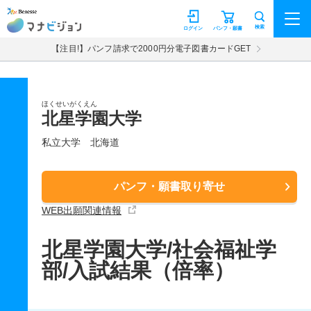
マナビジョン
検索
ログイン
パンフ・願書
【注目!】パンフ請求で2000円分電子図書カードGET
ほくせいがくえん
北星学園大学
私立大学
北海道
パンフ・願書取り寄せ
WEB出願関連情報
北星学園大学/社会福祉学
部/入試結果（倍率）