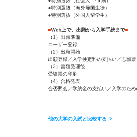
●特別選抜（社会人 I・II 期）
●特別選抜（海外帰国生徒）
●特別選抜（外国人留学生）
■
Web上で、出願から入学手続まで
■
（1）出願準備
ユーザー登録
（2）出願開始
出願登録／入学検定料の支払い／志願票
（3）書類受理後
受験票の印刷
（4）合格発表
合否照会／学納金の支払い／入学のため
他の大学の入試と比較する