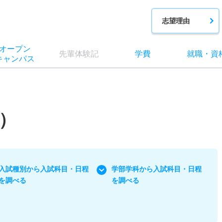
志望理由
オー
プン
先輩
体験記
学費
就職
・
資
キャン
パス
）
入試種別から入試科目・日程
学部学科から入試科目・日程
を調べる
を調べる