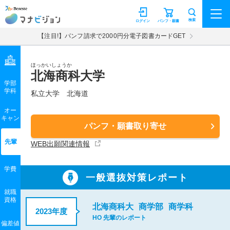
マナビジョン
検索
ログイン
パンフ・願書
【注目!】パンフ請求で2000円分電子図書カードGET
ほっかいしょうか
北海商科大学
学部
学科
私立大学
北海道
オー
キャン
パンフ・願書取り寄せ
先輩
WEB出願関連情報
学費
一般選抜対策レポート
就職
資格
北海商科大
商学部
商学科
2023年度
HO 先輩のレポート
偏差値