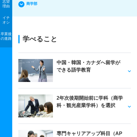
志望
商学部
理由
イチ
オシ
卒業後
学べること
の進路
中国・韓国・カナダへ留学が
できる語学教育
2年次後期開始前に学科（商学
科・観光産業学科）を選択
専門キャリアアップ科目（AP