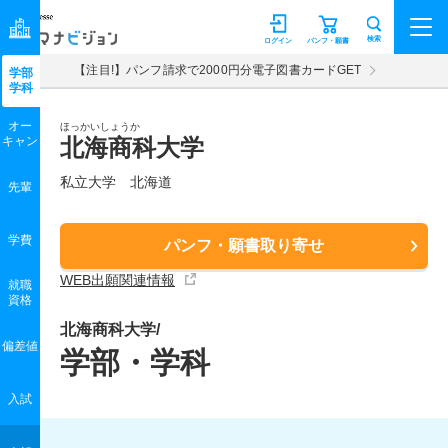
マナビジョン
検索
ログイン
パンフ・願書
【注目!】パンフ請求で2000円分電子図書カードGET
学部
学科
オー
ほっかいしょうか
キャン
北海商科大学
私立大学 北海道
先輩
学費
パンフ・願書取り寄せ
WEB出願関連情報
就職
資格
北海商科大学/
偏差値
学部・学科
入試