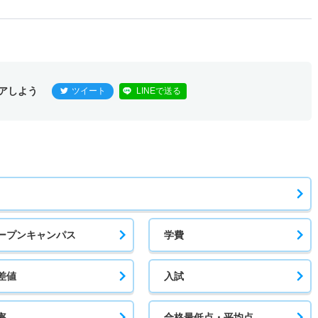
アしよう
ツイート
LINEで送る
ープンキャンパス
学費
差値
入試
率
合格最低点・平均点