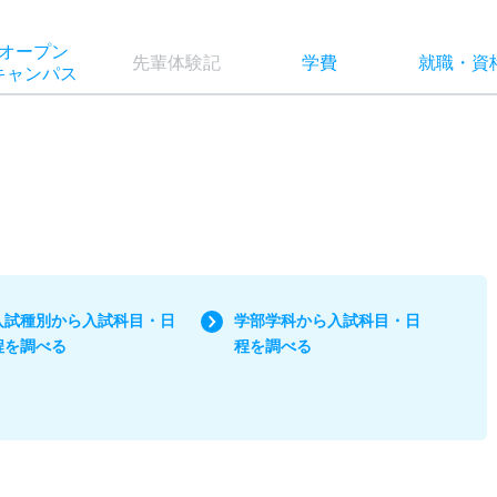
オー
プン
先輩
体験記
学費
就職
・
資
キャン
パス
入試種別から入試科目・日
学部学科から入試科目・日
程を調べる
程を調べる