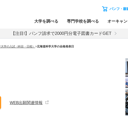
パンフ・願
大学を調べる
専門学校を調べる
オーキャン
【注目!】パンフ請求で2000円分電子図書カードGET
学大学の入試（科目・日程）
>
北海道科学大学
の合格発表日
WEB出願関連情報