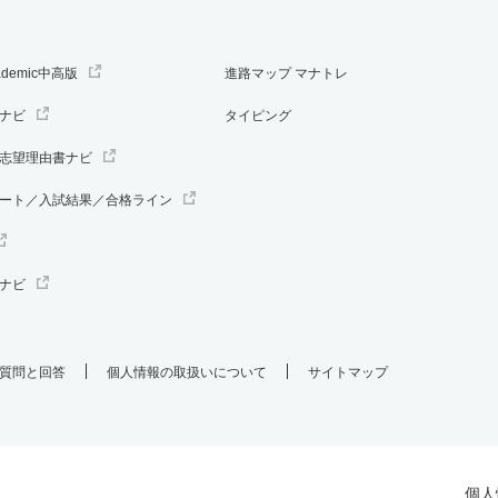
ademic中高版
進路マップ マナトレ
ナビ
タイピング
志望理由書ナビ
ート／入試結果／合格ライン
ナビ
質問と回答
個人情報の取扱いについて
サイトマップ
個人