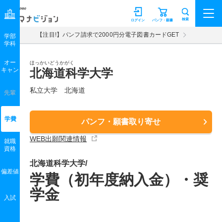
マナビジョン
検索
ログイン
パンフ・願書
【注目!】パンフ請求で2000円分電子図書カードGET
学部
学科
オー
ほっかいどうかがく
キャン
北海道科学大学
私立大学 北海道
先輩
学費
パンフ・願書取り寄せ
WEB出願関連情報
就職
資格
北海道科学大学/
偏差値
学費（初年度納入金）・奨
学金
入試