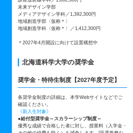
未来デザイン学部
メディアデザイン学科／1,392,300円
地域創造学部〈仮称＊〉
地域創造学科〈仮称＊〉／1,412,300円
＊2027年4月開設に向けて設置構想中
北海道科学大学の奨学金
奨学金・特待生制度【2027年度予定】
各奨学金制度の詳細は、本学Webサイトなどでご
確認ください。
《新入生対象》
●給付型奨学金～スカラーシップ制度～
優秀な成績で合格した者に対し、授業料（入学金・
その他の経費を除く）を減免します。[返還義務な