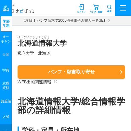
マナビジョン
検索
ログイン
パンフ・願書
【注目!】パンフ請求で2000円分電子図書カードGET
学部
学科
オー
ほっかいどうじょうほう
キャン
北海道情報大学
私立大学 北海道
先輩
学費
パンフ・願書取り寄せ
WEB出願関連情報
就職
資格
北海道情報大学/総合情報学
偏差値
部の詳細情報
入試
学科・定員・所在地