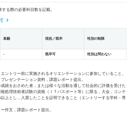
験する際の必要科目数を記載。
て
単願
現役／既卒
性別の制限
-
既卒可
性別は問わない
）エントリー前に実施されるオリエンテーションに参加していること。
）プレゼンテーション資料，課題レポート提出。
い成績をおさめた者，または様々な活動を通して社会的に評価を受けた
情報処理技術者試験の資格（ＩＴパスポート等）に限る，大会，コンテ
の以上とし，入賞したことを証明できること（エントリーする学科・専
リー作文，課題レポート提出。