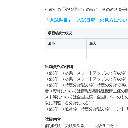
※教科の「必須/選択」の横に、その教科を受
「入試科目」「入試日程」の見方につい
学習成績の状況
最小
最大
-
-
出願資格の詳細
（必須）（起業・スタートアップ人材育成枠
（必須）（起業・スタートアップ人材育成枠
（必須）（特定分野能力枠）特定の分野で高
者（資格については情報処理推進機構主催の
スト等については全国規模，全国レベルのも
攻に関連する分野に限る））。
（必須）（通常枠，特定分野能力枠）エント
試験内容
個別試験 受験教科数：- 受験科目数：-