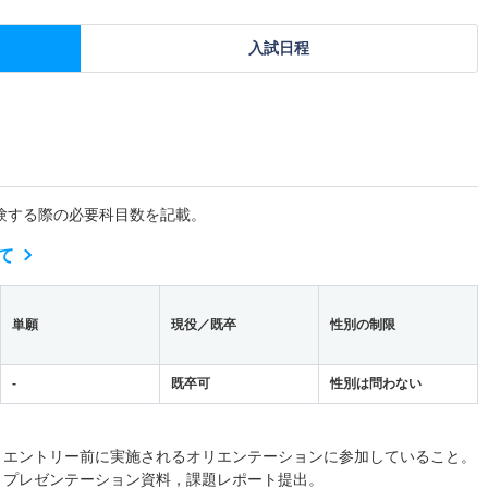
入試日程
験する際の必要科目数を記載。
て
単願
現役／既卒
性別の制限
-
既卒可
性別は問わない
）エントリー前に実施されるオリエンテーションに参加していること。
）プレゼンテーション資料，課題レポート提出。