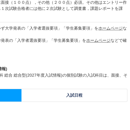
は面接（１００点），その他（２００点）必須。その他はエントリー作
も１次試験合格者には他に２次試験として調査書，課題レポートを課
必ず大学発表の「入学者選抜要項」「学生募集要項」を
ホームページ
な
学発表の「入学者選抜要項」「学生募集要項」を
ホームページ
などで確
情報)
 総合 総合型(2027年度入試情報)の個別試験の入試科目は、面接、そ
入試日程