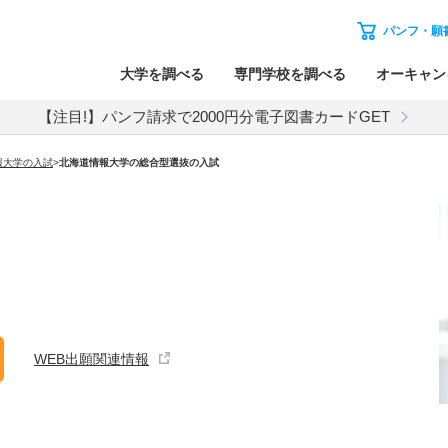
パンフ・願
大学を調べる
専門学校を調べる
オーキャン
【注目!】パンフ請求で2000円分電子図書カードGET
報大学
の入試
>
北海道情報大学
の
総合型選抜の入試
WEB出願関連情報