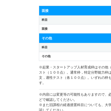
面接
科目
面接
その他
科目
その他
※起業・スタートアップ人材育成枠はその他
スト（１００点）。通常枠，特定分野能力枠
文，適性テスト（各１００点）。いずれの枠
す。
※内容には変更等の可能性もありますので、
どで確認してください。
※また旧課程の経過措置科目についても、大
認してください。