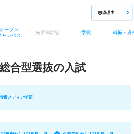
志望理由
オー
プン
先輩
体験記
学費
就職
・
資
キャン
パス
総合型選抜の入試
情報メディア学部
入試種別から入試科目・日
学部学科から入試科目・日