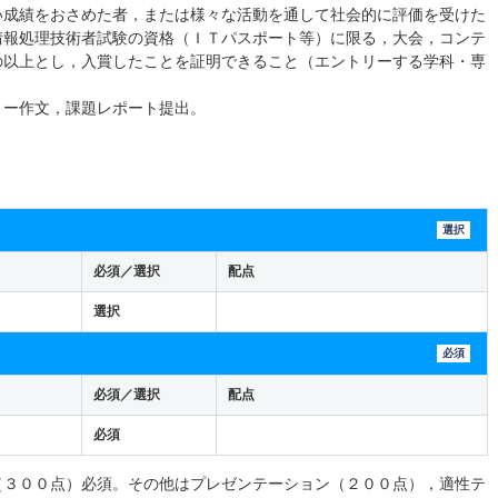
い成績をおさめた者，または様々な活動を通して社会的に評価を受けた
情報処理技術者試験の資格（ＩＴパスポート等）に限る，大会，コンテ
の以上とし，入賞したことを証明できること（エントリーする学科・専
リー作文，課題レポート提出。
選択
必須／選択
配点
選択
必須
必須／選択
配点
必須
（３００点）必須。その他はプレゼンテーション（２００点），適性テ