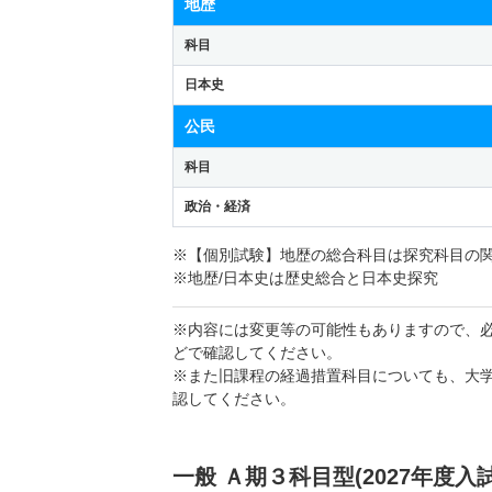
地歴
科目
日本史
公民
科目
政治・経済
※【個別試験】地歴の総合科目は探究科目の
※地歴/日本史は歴史総合と日本史探究
※内容には変更等の可能性もありますので、
どで確認してください。
※また旧課程の経過措置科目についても、大
認してください。
一般 Ａ期３科目型(2027年度入