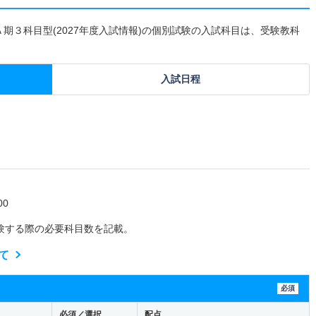
Ａ期３科目型(2027年度入試情報)の個別試験の入試科目は、受験教科
入試日程
0
験する際の必要科目数を記載。
て
必須
必須／選択
配点