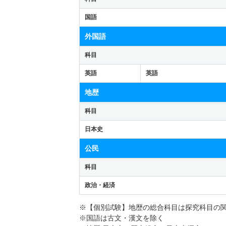
国語
外国語
科目
英語
英語
地歴
科目
日本史
公民
科目
政治・経済
※【個別試験】地歴の総合科目は探究科目の
※国語は古文・漢文を除く