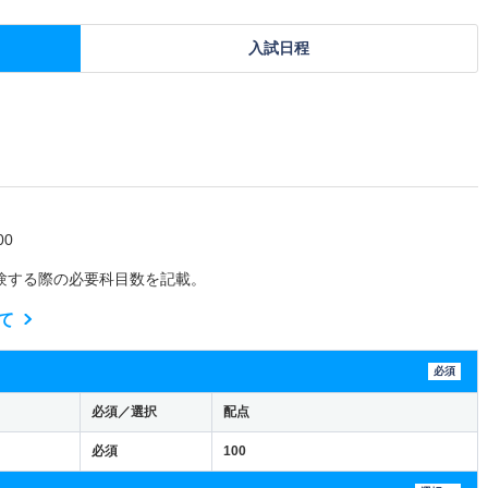
入試日程
0
験する際の必要科目数を記載。
て
必須
必須／選択
配点
必須
100