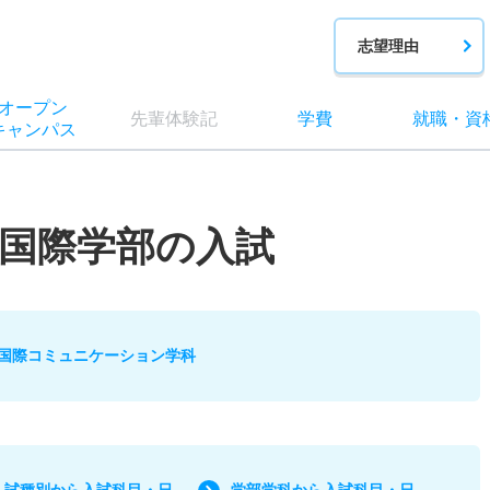
志望理由
オー
プン
先輩
体験記
学費
就職
・
資
キャン
パス
国際学部の入試
国際コミュニケーション学科
入試種別から入試科目・日
学部学科から入試科目・日