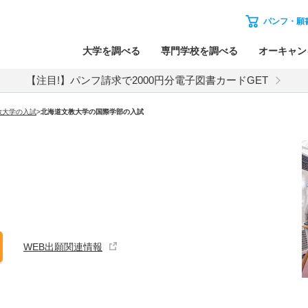
パンフ・願
大学を調べる
専門学校を調べる
オーキャン
【注目!】パンフ請求で2000円分電子図書カードGET
教大学
の入試
>
北海道文教大学
の
国際学部の入試
WEB出願関連情報