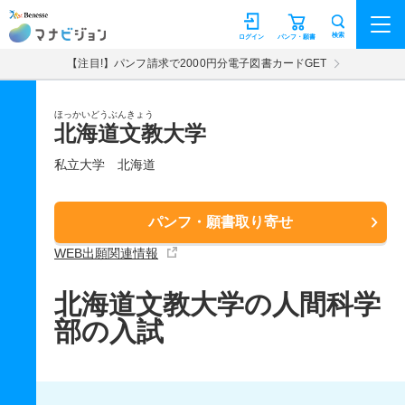
マナビジョン
検索
ログイン
パンフ・願書
【注目!】パンフ請求で2000円分電子図書カードGET
ほっかいどうぶんきょう
北海道文教大学
私立大学
北海道
パンフ・願書取り寄せ
WEB出願関連情報
北海道文教大学の人間科学
部の入試