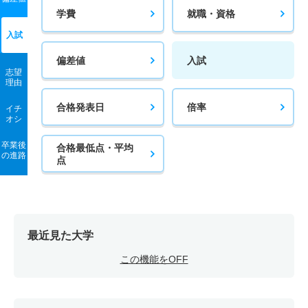
学費
就職・資格
入試
偏差値
入試
志望
理由
合格発表日
倍率
イチ
オシ
卒業後
合格最低点・平均
の進路
点
最近見た大学
この機能をOFF