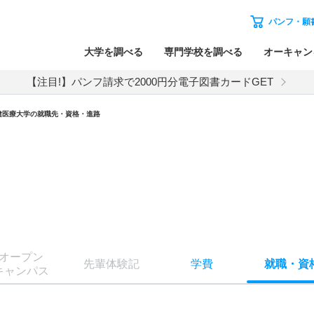
パンフ・願
大学を調べる
専門学校を調べる
オーキャン
【注目!】パンフ請求で2000円分電子図書カードGET
健医療大学の就職先・資格・進路
オー
プン
先輩
体験記
学費
就職
・
資
キャン
パス