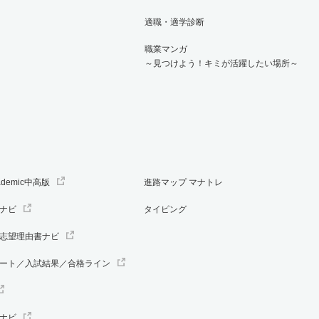
適職・適学診断
職業マンガ
～見つけよう！キミが活躍したい場所～
ademic中高版
進路マップ マナトレ
ナビ
タイピング
志望理由書ナビ
ート／入試結果／合格ライン
ナビ