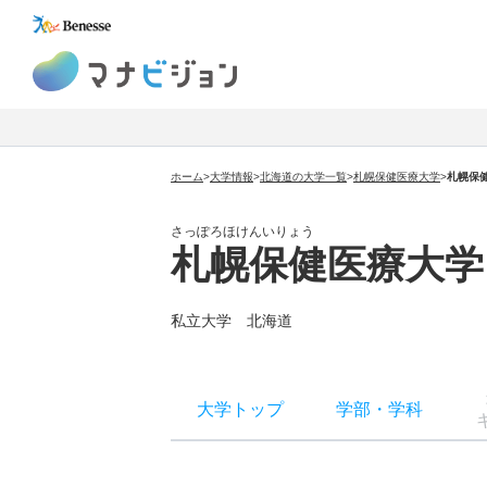
マナビジョン
ホーム
>
大学情報
>
北海道の大学一覧
>
札幌保健医療大学
>
札幌保
さっぽろほけんいりょう
札幌保健医療大学
私立大学 北海道
大学トップ
学部
・
学科