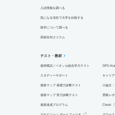
入試情報を調べる
気になる項目で大学を比較する
留学について調べる
高校生向けコラム
テスト・教材
進研模試／ベネッセ総合学力テスト
GPS-Ac
スタディーサポート
キャリア
進路マップ 基礎力診断テスト
小論文・
進路マップ 実力診断テスト
受験レポ
進路達成プログラム
Classi
マナビジョン ポートフォリオ
グロース