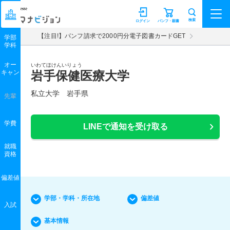
マナビジョン
検索
ログイン
パンフ・願書
【注目!】パンフ請求で2000円分電子図書カードGET
学部
学科
オー
いわてほけんいりょう
キャン
岩手保健医療大学
私立大学 岩手県
先輩
学費
LINEで通知を受け取る
就職
資格
偏差値
学部・学科・所在地
偏差値
入試
基本情報