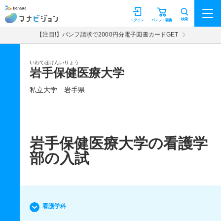
マナビジョン
検索
ログイン
パンフ・願書
【注目!】パンフ請求で2000円分電子図書カードGET
いわてほけんいりょう
岩手保健医療大学
私立大学
岩手県
岩手保健医療大学の看護学
部の入試
看護学科