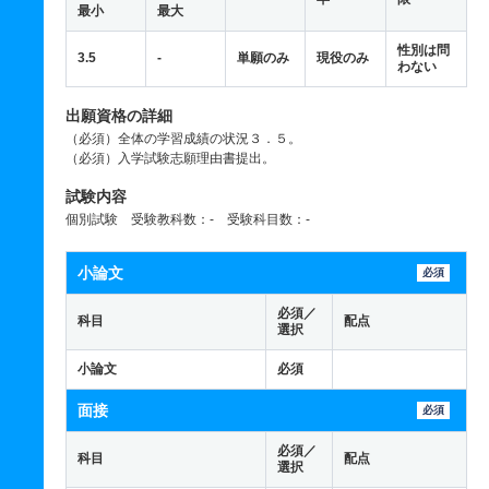
最小
最大
性別は問
3.5
-
単願のみ
現役のみ
わない
出願資格の詳細
（必須）全体の学習成績の状況３．５。
（必須）入学試験志願理由書提出。
試験内容
個別試験 受験教科数：- 受験科目数：-
小論文
必須
必須／
科目
配点
選択
小論文
必須
面接
必須
必須／
科目
配点
選択