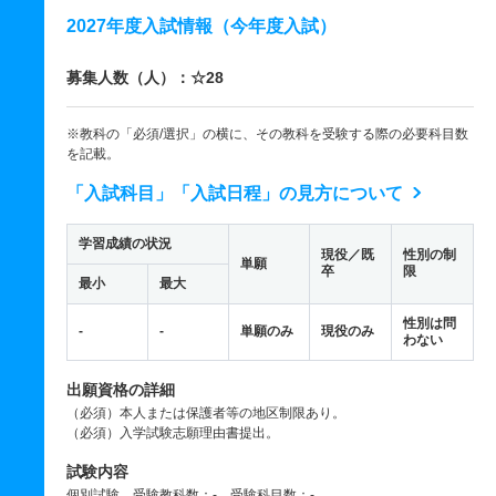
2027年度入試情報（今年度入試）
募集人数（人）：☆28
※教科の「必須/選択」の横に、その教科を受験する際の必要科目数
を記載。
「入試科目」「入試日程」の見方について
学習成績の状況
現役／既
性別の制
単願
卒
限
最小
最大
性別は問
-
-
単願のみ
現役のみ
わない
出願資格の詳細
（必須）本人または保護者等の地区制限あり。
（必須）入学試験志願理由書提出。
試験内容
個別試験 受験教科数：- 受験科目数：-