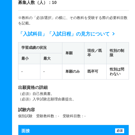
募集人数（人）：10
※教科の「必須/選択」の横に、その教科を受験する際の必要科目数
を記載。
「入試科目」「入試日程」の見方について
学習成績の状況
現役／既
性別の制
単願
卒
限
最小
最大
性別は問
-
-
単願のみ
既卒可
わない
出願資格の詳細
（必須）自己推薦書。
（必須）入学試験志願理由書提出。
試験内容
個別試験 受験教科数：- 受験科目数：-
面接
必須