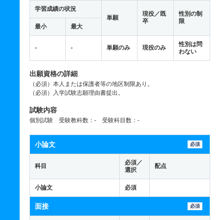
学習成績の状況
現役／既
性別の制
単願
卒
限
最小
最大
性別は問
-
-
単願のみ
現役のみ
わない
出願資格の詳細
（必須）本人または保護者等の地区制限あり。
（必須）入学試験志願理由書提出。
試験内容
個別試験 受験教科数：- 受験科目数：-
小論文
必須
必須／
科目
配点
選択
小論文
必須
面接
必須