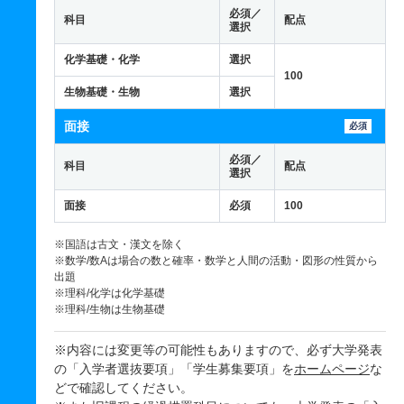
必須／
科目
配点
選択
化学基礎・化学
選択
100
生物基礎・生物
選択
面接
必須
必須／
科目
配点
選択
面接
必須
100
※国語は古文・漢文を除く
※数学/数Aは場合の数と確率・数学と人間の活動・図形の性質から
出題
※理科/化学は化学基礎
※理科/生物は生物基礎
※内容には変更等の可能性もありますので、必ず大学発表
の「入学者選抜要項」「学生募集要項」を
ホームページ
な
どで確認してください。