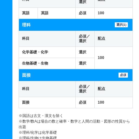
選択
英語
英語
必須
100
理科
選択(1)
必須／
科目
配点
選択
化学基礎・化学
選択
100
生物基礎・生物
選択
面接
必須
必須／
科目
配点
選択
面接
必須
100
※国語は古文・漢文を除く
※数学/数Aは場合の数と確率・数学と人間の活動・図形の性質から
出題
※理科/化学は化学基礎
※理科/生物は生物基礎