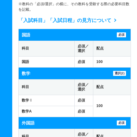
※教科の「必須/選択」の横に、その教科を受験する際の必要科目数
を記載。
「入試科目」「入試日程」の見方について
国語
必須
必須／
科目
配点
選択
国語
必須
100
数学
選択(2)
必須／
科目
配点
選択
数学Ⅰ
必須
100
数学A
必須
外国語
必須
必須／
科目
配点