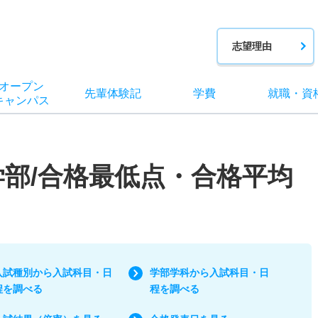
志望理由
オー
プン
先輩
体験記
学費
就職
・
資
キャン
パス
学部/合格最低点・合格平均
入試種別から入試科目・日
学部学科から入試科目・日
程を調べる
程を調べる