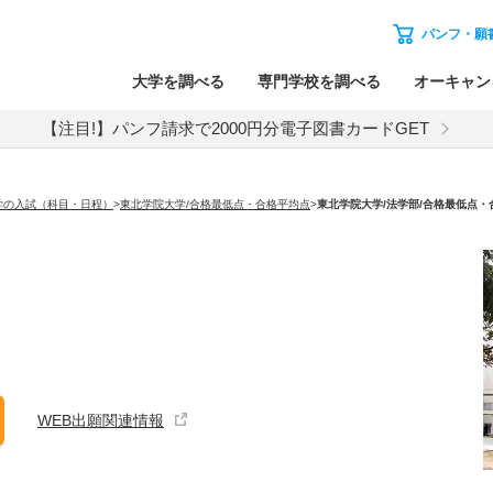
パンフ・願
大学を調べる
専門学校を調べる
オーキャン
【注目!】パンフ請求で2000円分電子図書カードGET
学の入試（科目・日程）
>
東北学院大学/合格最低点・合格平均点
>
東北学院大学
/法学部/合格最低点
WEB出願関連情報