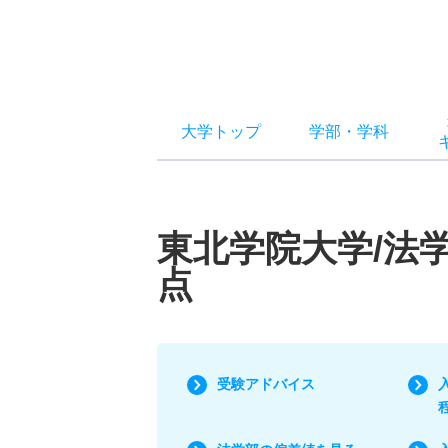
大学トップ
学部
・
学科
東北学院大学/法
点
受験アドバイス