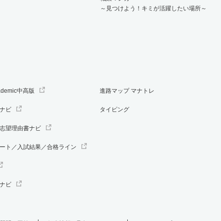
～見つけよう！キミが活躍したい場所～
ademic中高版
進路マップ マナトレ
ナビ
タイピング
志望理由書ナビ
ート／入試結果／合格ライン
ナビ