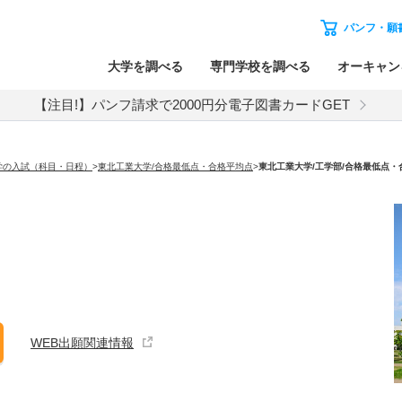
パンフ・願
大学を調べる
専門学校を調べる
オーキャン
【注目!】パンフ請求で2000円分電子図書カードGET
学の入試（科目・日程）
>
東北工業大学/合格最低点・合格平均点
>
東北工業大学
/工学部/合格最低点
WEB出願関連情報