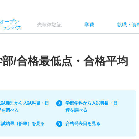
オー
プン
先輩
体験記
学費
就職
・
資
キャン
パス
学部/合格最低点・合格平均
入試種別から入試科目・日
学部学科から入試科目・日
程を調べる
程を調べる
入試結果（倍率）を見る
合格発表日を見る