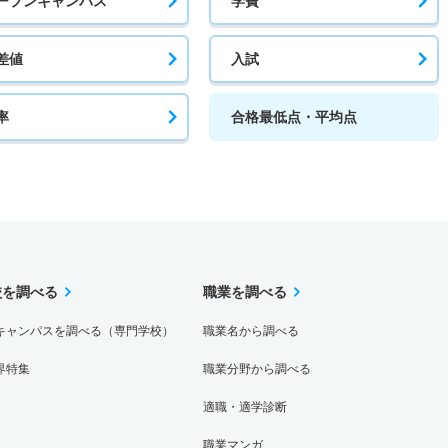
ープンキャンパス
学費
差値
入試
率
合格最低点・平均点
校を調べる
職業を調べる
キャンパスを調べる（専門学校）
職業名から調べる
界特集
職業分野から調べる
適職・適学診断
職業マンガ