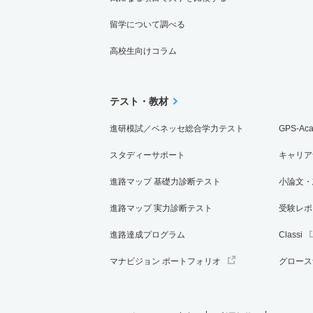
留学について調べる
高校生向けコラム
テスト・教材
進研模試／ベネッセ総合学力テスト
GPS-Ac
スタディーサポート
キャリア
進路マップ 基礎力診断テスト
小論文・
進路マップ 実力診断テスト
受験レポ
進路達成プログラム
Classi
マナビジョン ポートフォリオ
グロース