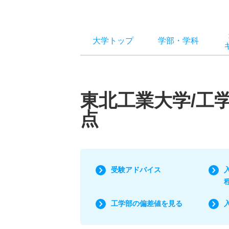
大学トップ
学部
・
学科
東北工業大学/工
点
受験アドバイス
工学部の偏差値を見る