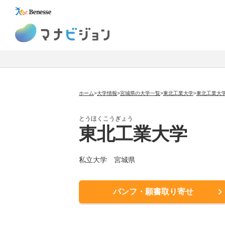
マナビジョン
ホーム
>
大学情報
>
宮城県の大学一覧
>
東北工業大学
>
東北工業大
とうほくこうぎょう
東北工業大学
私立大学
宮城県
パンフ・願書取り寄せ