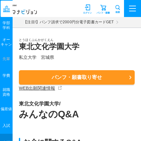
マナビジョン
検索
ログイン
パンフ・願書
【注目!】パンフ請求で2000円分電子図書カードGET
学部
学科
オー
とうほくぶんかがくえん
キャン
東北文化学園大学
私立大学 宮城県
先輩
学費
パンフ・願書取り寄せ
WEB出願関連情報
就職
資格
東北文化学園大学/
偏差値
みんなのQ&A
入試